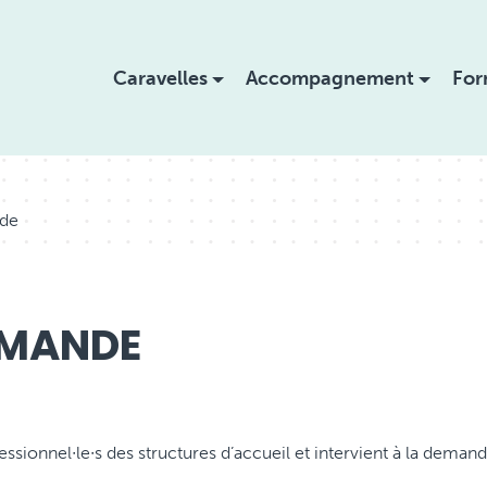
Caravelles
Accompagnement
For
nde
EMANDE
fessionnel∙le∙s des structures d’accueil et intervient à la deman