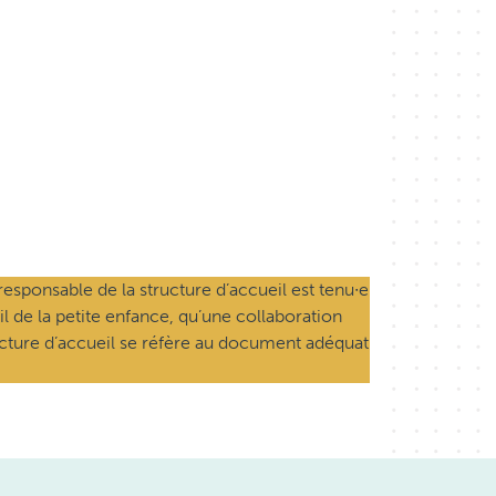
esponsable de la structure d’accueil est tenu∙e
il de la petite enfance, qu’une collaboration
ructure d’accueil se réfère au document adéquat