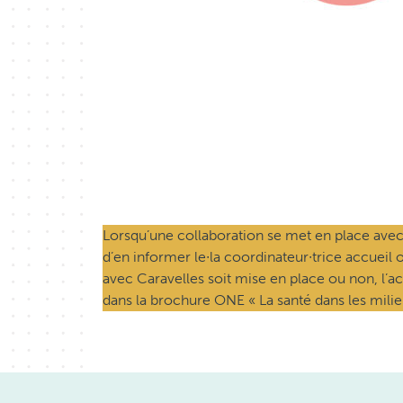
Lorsqu’une collaboration se met en place avec C
d’en informer le∙la coordinateur∙trice accueil o
avec Caravelles soit mise en place ou non, l’a
dans la brochure ONE « La santé dans les milieu