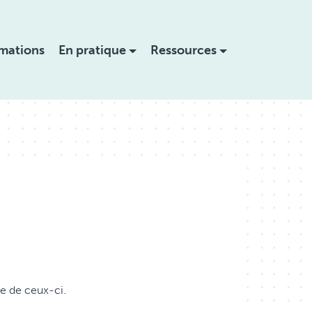
mations
En pratique
Ressources
de de ceux-ci.