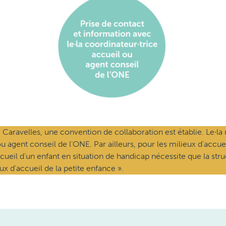
aravelles, une convention de collaboration est établie. Le∙la r
u agent conseil de l’ONE. Par ailleurs, pour les milieux d’accue
ccueil d’un enfant en situation de handicap nécessite que la st
x d’accueil de la petite enfance ».